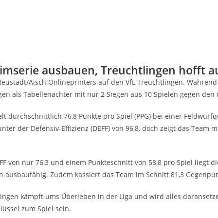
­se­rie aus­bau­en, Treucht­lin­gen hofft 
 Neustadt/Aisch Online­prin­ters auf den VfL Treucht­lin­gen. Wäh­rend
­gen als Tabel­len­ach­ter mit nur 2 Sie­gen aus 10 Spie­len gegen den
rzielt durch­schnitt­lich 76,8 Punk­te pro Spiel (PPG) bei einer Feld­wu
p unter der Defen­siv-Effi­zi­enz (DEFF) von 96,8, doch zeigt das Team m
OEFF von nur 76,3 und einem Punk­te­schnitt von 58,8 pro Spiel liegt di
h aus­bau­fä­hig. Zudem kas­siert das Team im Schnitt 81,3 Gegen­pun
in­gen kämpft ums Über­le­ben in der Liga und wird alles dar­an­set­z
lüs­sel zum Spiel sein.