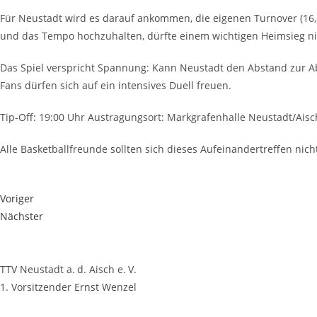
Für Neu­stadt wird es dar­auf ankom­men, die eige­nen Tur­no­ver (16,6
und das Tem­po hoch­zu­hal­ten, dürf­te einem wich­ti­gen Heim­sieg 
Das Spiel ver­spricht Span­nung: Kann Neu­stadt den Abstand zur Abst
Fans dür­fen sich auf ein inten­si­ves Duell freuen.
Tip-Off: 19:00 Uhr Aus­tra­gungs­ort: Mark­gra­fen­hal­le Neustadt/Aisc
Alle Bas­ket­ball­freun­de soll­ten sich die­ses Auf­ein­an­der­tref­fen n
Voriger
Nächster
TTV Neustadt a. d. Aisch e. V.
1. Vorsitzender Ernst Wenzel