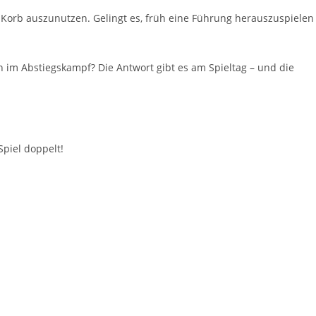
Korb aus­zu­nut­zen. Gelingt es, früh eine Füh­rung her­aus­zu­spie­len
en im Abstiegs­kampf? Die Ant­wort gibt es am Spiel­tag – und die
s Spiel doppelt!