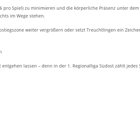
 pro Spiel) zu mini­mie­ren und die kör­per­li­che Prä­senz unter dem 
nichts im Wege stehen.
iegs­zo­ne wei­ter ver­grö­ßern oder setzt Treucht­lin­gen ein Zei­ch
h
icht ent­ge­hen las­sen – denn in der 1. Regio­nal­li­ga Süd­ost zählt jede