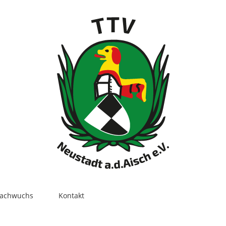
ach­wuchs
Kon­takt