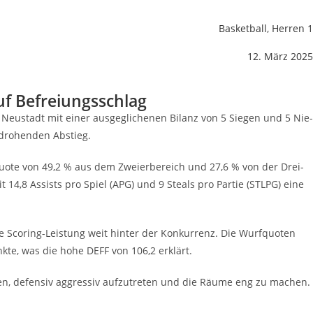
Basketball
,
Herren 1
12. März 2025
auf Befreiungsschlag
 Neu­stadt mit einer aus­ge­gli­che­nen Bilanz von 5 Sie­gen und 5 Nie­
 dro­hen­den Abstieg.
rf­quo­te von 49,2 % aus dem Zwei­er­be­reich und 27,6 % von der Drei­
it 14,8 Assists pro Spiel (APG) und 9 Ste­als pro Par­tie (STLPG) eine
e Scoring-Leis­tung weit hin­ter der Kon­kur­renz. Die Wurf­quo­ten
k­te, was die hohe DEFF von 106,2 erklärt.
en, defen­siv aggres­siv auf­zu­tre­ten und die Räu­me eng zu machen.