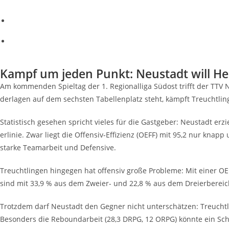
Kampf um jeden Punkt: Neu­stadt will Heim
Am kom­men­den Spiel­tag der 1. Regio­nal­li­ga Süd­ost trifft der TTV
der­la­gen auf dem sechs­ten Tabel­len­platz steht, kämpft Treucht­lin
Sta­tis­tisch gese­hen spricht vie­les für die Gast­ge­ber: Neu­stadt e
er­li­nie. Zwar liegt die Offen­siv-Effi­zi­enz (OEFF) mit 95,2 nur knap
star­ke Team­ar­beit und Defensive.
Treucht­lin­gen hin­ge­gen hat offen­siv gro­ße Pro­ble­me: Mit einer 
sind mit 33,9 % aus dem Zwei­er- und 22,8 % aus dem Drei­er­be­reic
Trotz­dem darf Neu­stadt den Geg­ner nicht unter­schät­zen: Treucht­l
Beson­ders die Rebound­ar­beit (28,3 DRPG, 12 ORPG) könn­te ein Sch