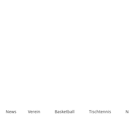
News
Ver­ein
Bas­ket­ball
Tisch­ten­nis
N