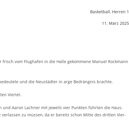
Basketball
,
Herren 1
11. März 2025
der frisch vom Flug­ha­fen in die Hal­le gekom­me­ne Manu­el Rock­mann
bedeu­te­te und die Neu­städ­ter in arge Bedräng­nis brachte.
ten Viertel.
nn und Aaron Lach­ner mit jeweils vier Punk­ten führ­ten die Haus­
tz ver­las­sen zu müs­sen, da er bereits schon Mit­te des drit­ten Vier­