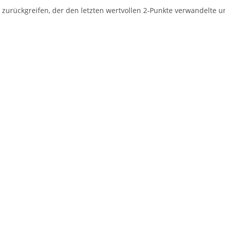
zurück­grei­fen, der den letz­ten wert­vol­len 2‑Punkte ver­wan­del­te