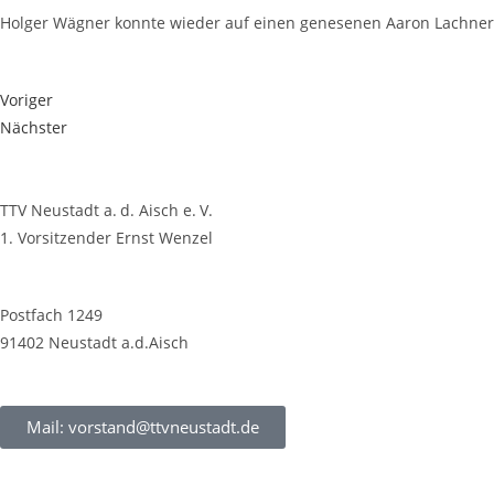
Hol­ger Wäg­ner konn­te wie­der auf einen gene­se­nen Aaron Lach­ner 
Voriger
Nächster
TTV Neustadt a. d. Aisch e. V.
1. Vorsitzender Ernst Wenzel
Postfach 1249
91402 Neustadt a.d.Aisch
Mail: vorstand@ttvneustadt.de