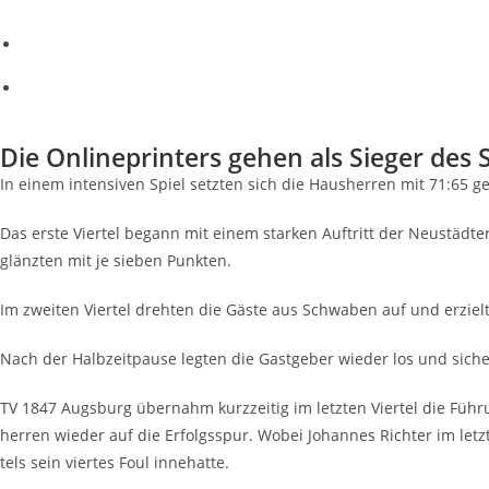
Die Online­prin­ters gehen als Sie­ger de
In einem inten­si­ven Spiel setz­ten sich die Haus­her­ren mit 71:6
Das ers­te Vier­tel begann mit einem star­ken Auf­tritt der Neu­städ­
glänz­ten mit je sie­ben Punkten.
Im zwei­ten Vier­tel dreh­ten die Gäs­te aus Schwa­ben auf und erziel
Nach der Halb­zeit­pau­se leg­ten die Gast­ge­ber wie­der los und si
TV 1847 Augs­burg über­nahm kurz­zei­tig im letz­ten Vier­tel die Fü
her­ren wie­der auf die Erfolgs­spur. Wobei Johan­nes Rich­ter im letz­te
tels sein vier­tes Foul innehatte.