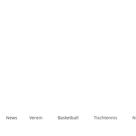
News
Ver­ein
Bas­ket­ball
Tisch­ten­nis
N