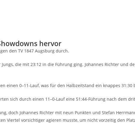
s Show­downs hervor
5 gegen den TV 1847 Augs­burg durch.
ter Jungs, die mit 23:12 in die Füh­rung ging. Johan­nes Rich­ter und 
­ten einen 0–11-Lauf, was für den Halb­zeit­stand ein knap­pes 31:30 
cher­ten sich durch einen 11–0‑Lauf eine 51:44-Führung nach dem drit­
h­rung, doch Johan­nes Rich­ter mit neun Punk­ten und Ste­fan Herr­ma
n Vier­tel vor­sich­ti­ger agie­ren muss­te, um nicht vor­zei­tig den Pla