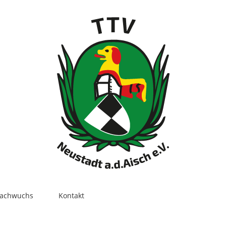
ach­wuchs
Kon­takt