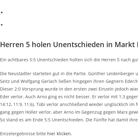
Her­ren 5 holen Unent­schie­den in Markt
Ein acht­ba­res 5:5 Unent­schie­den hol­ten sich die Her­ren 5 nach gut 
Die Neu­städ­ter star­te­ten gut in die Par­tie. Gün­ther Lei­den­ber
Seitz und Wolf­gang Ger­lach lie­ßen hin­ge­gen ihren Geg­nern Eder
Die­ser 2:0 Vor­sprung wur­de in den ers­ten zwei Ein­zeln jedoch wie­d
Eder ver­lor. Auch Arno ging es nicht bes­ser. Er ver­lor mit 1:3 geg
14:12, 11:9, 11:6). Tobi ver­lor anschlie­ßend wie­der unglück­lich im
gang gegen Hol­ler ver­lor, aber Arno im Gegen­zug gegen Marx gewi
So stand es am Ende 5:5 Unent­schie­den. Die Fünf­te hat damit ihren T
Ein­zel­er­geb­nis­se bit­te
hier kli­cken.