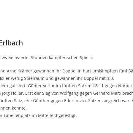
 Erlbach
zwei­ein­vier­tel Stun­den kämp­fe­ri­schen Spiels.
­ger und Arno Krä­mer gewan­nen ihr Dop­pel in hart umkämpf­ten fünf S
/Holler wenig Spiel­raum und gewan­nen ihr Dop­pel mit 3:0.
er ega­li­siert. Gün­ter ver­lor im fünf­ten Satz mit 8:11 gegen Nor­be
en Jörg Hol­ler. Erst der Sieg von Wolf­gang gegen Ger­hard Marx brac
 fünf­ten Satz, ehe Gün­ther gegen Eder in vier Sät­zen sieg­reich war.
n­nen konn­te.
abel­len­platz im Mit­tel­feld gefestigt.