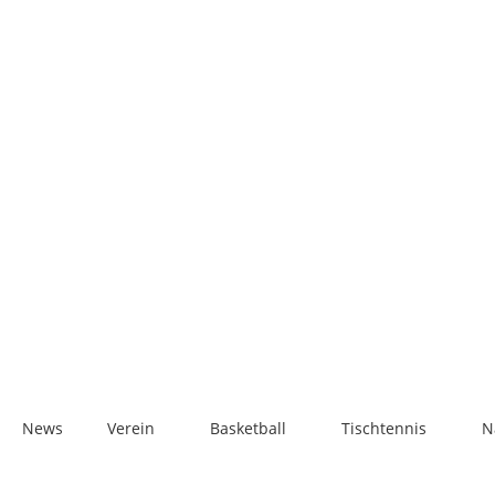
News
Ver­ein
Bas­ket­ball
Tisch­ten­nis
N