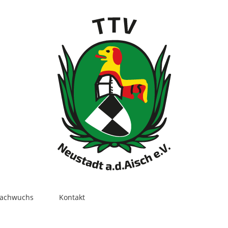
ach­wuchs
Kon­takt