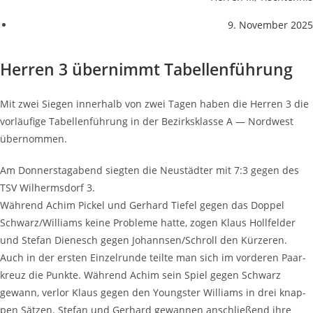
9. November 2025
Her­ren 3 über­nimmt Tabellenführung
Mit zwei Sie­gen inner­halb von zwei Tagen haben die Her­ren 3 die
vor­läu­fi­ge Tabel­len­füh­rung in der Bezirks­klas­se A — Nord­west
übernommen.
Am Don­ners­tag­abend sieg­ten die Neu­städ­ter mit 7:3 gegen des
TSV Wil­herms­dorf 3.
Wäh­rend Achim Pickel und Ger­hard Tie­fel gegen das Dop­pel
Schwarz/Williams kei­ne Pro­ble­me hat­te, zogen Klaus Holl­fel­der
und Ste­fan Die­nesch gegen Johannsen/Schroll den Kür­ze­ren.
Auch in der ers­ten Ein­zel­run­de teil­te man sich im vor­de­ren Paar­
kreuz die Punk­te. Wäh­rend Achim sein Spiel gegen Schwarz
gewann, ver­lor Klaus gegen den Youngs­ter Wil­liams in drei knap­
pen Sät­zen. Ste­fan und Ger­hard gewan­nen anschlie­ßend ihre