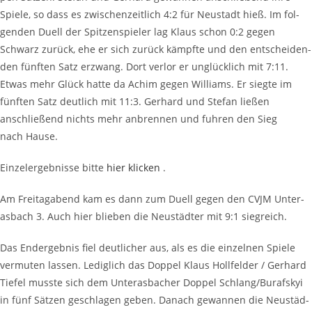
Spie­le, so dass es zwi­schen­zeit­lich 4:2 für Neu­stadt hieß. Im fol­
gen­den Duell der Spit­zen­spie­ler lag Klaus schon 0:2 gegen
Schwarz zurück, ehe er sich zurück kämpf­te und den ent­schei­den­
den fünf­ten Satz erzwang. Dort ver­lor er unglück­lich mit 7:11.
Etwas mehr Glück hat­te da Achim gegen Wil­liams. Er sieg­te im
fünf­ten Satz deut­lich mit 11:3. Ger­hard und Ste­fan lie­ßen
anschlie­ßend nichts mehr anbren­nen und fuh­ren den Sieg
nach Hause.
Ein­zel­er­geb­nis­se bit­te
hier kli­cken
.
Am Frei­tag­abend kam es dann zum Duell gegen den CVJM Unter­
as­bach 3. Auch hier blie­ben die Neu­städ­ter mit 9:1 siegreich.
Das End­ergeb­nis fiel deut­li­cher aus, als es die ein­zel­nen Spie­le
ver­mu­ten las­sen. Ledig­lich das Dop­pel Klaus Holl­fel­der / Ger­hard
Tie­fel muss­te sich dem Unter­as­ba­cher Dop­pel Schlang/Burafskyi
in fünf Sät­zen geschla­gen geben. Danach gewan­nen die Neu­städ­