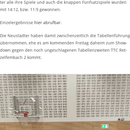
ter alle ihre Spie­le und auch die knap­pen Fünf­satz­spie­le wur­den
mit 14:12, bzw. 11:9 gewonnen.
Ein­zel­er­geb­nis­se
hier abruf­bar
.
Die Neu­städ­ter haben damit zwi­schen­zeit­lich die Tabel­len­füh­rung
über­nom­men, ehe es am kom­men­den Frei­tag daheim zum Show­
down gegen den noch unge­schla­ge­nen Tabel­len­zwei­ten TTC Ret­
zelf­em­bach 2 kommt.