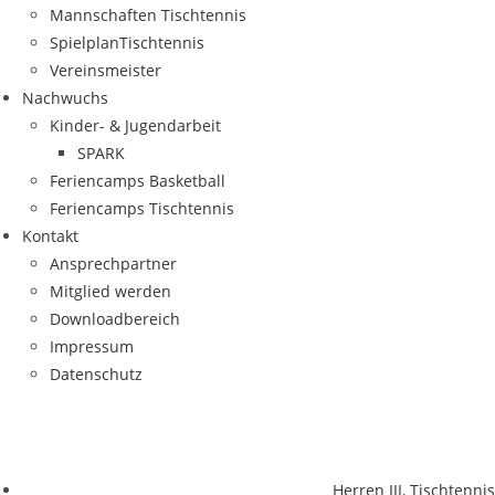
Mann­schaf­ten Tischtennis
Spiel­plan­Tisch­ten­nis
Ver­eins­meis­ter
Nach­wuchs
Kin­­der- & Jugendarbeit
SPARK
Feri­en­camps Basketball
Feri­en­camps Tischtennis
Kon­takt
Ansprech­part­ner
Mit­glied werden
Down­load­be­reich
Impres­sum
Daten­schutz
Herren III
,
Tischtennis