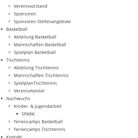
Ver­eins­vor­stand
Spon­so­ren
Spon­so­ren Stellenangebote
Bas­ket­ball
Abtei­lung Basketball
Mann­schaf­ten Basketball
Spiel­plan Basketball
Tisch­ten­nis
Abtei­lung Tischtennis
Mann­schaf­ten Tischtennis
Spiel­plan­Tisch­ten­nis
Ver­eins­meis­ter
Nach­wuchs
Kin­­der- & Jugendarbeit
SPARK
Feri­en­camps Basketball
Feri­en­camps Tischtennis
Kon­takt