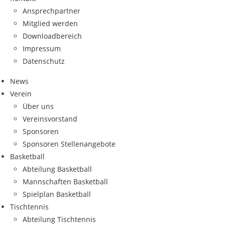
Ansprech­part­ner
Mit­glied werden
Down­load­be­reich
Impres­sum
Daten­schutz
News
Ver­ein
Über uns
Ver­eins­vor­stand
Spon­so­ren
Spon­so­ren Stellenangebote
Bas­ket­ball
Abtei­lung Basketball
Mann­schaf­ten Basketball
Spiel­plan Basketball
Tisch­ten­nis
Abtei­lung Tischtennis