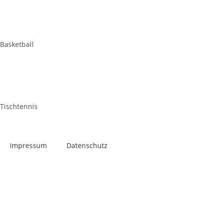
Basketball
Tischtennis
Impres­sum
Daten­schutz