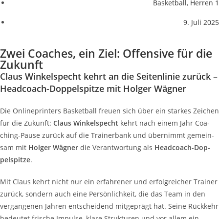
Basketball
,
Herren 1
9. Juli 2025
Zwei Coa­ches, ein Ziel: Offen­si­ve für die
Zukunft
Claus Win­kel­specht kehrt an die Sei­ten­li­nie zurück –
Head­coach-Dop­pel­spit­ze mit Hol­ger Wägner
Die Online­prin­ters Bas­ket­ball freu­en sich über ein star­kes Zei­chen
für die Zukunft:
Claus Win­kel­specht
kehrt nach einem Jahr Coa­
ching-Pau­se zurück auf die Trai­ner­bank und über­nimmt gemein­
sam mit
Hol­ger Wäg­ner
die Ver­ant­wor­tung als
Head­coach-Dop­
pel­spit­ze
.
Mit Claus kehrt nicht nur ein erfah­re­ner und erfolg­rei­cher Trai­ner
zurück, son­dern auch eine Per­sön­lich­keit, die das Team in den
ver­gan­ge­nen Jah­ren ent­schei­dend mit­ge­prägt hat. Sei­ne Rück­kehr
bedeu­tet fri­sche Impul­se, kla­re Struk­tu­ren und vor allem ein