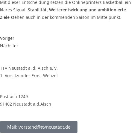
Mit die­ser Ent­schei­dung set­zen die Online­prin­ters Bas­ket­ball ein
kla­res Signal:
Sta­bi­li­tät, Wei­ter­ent­wick­lung und ambi­tio­nier­te
Zie­le
ste­hen auch in der kom­men­den Sai­son im Mittelpunkt.
Voriger
Nächster
TTV Neustadt a. d. Aisch e. V.
1. Vorsitzender Ernst Wenzel
Postfach 1249
91402 Neustadt a.d.Aisch
Mail: vorstand@ttvneustadt.de