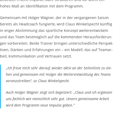
hohes Maß an Iden­ti­fi­ka­ti­on mit dem Programm.
Gemein­sam mit Hol­ger Wäg­ner, der in der ver­gan­ge­nen Sai­son
bereits als Head­coach fun­gier­te, wird Claus Win­kel­specht künf­tig
in enger Abstim­mung das sport­li­che Kon­zept wei­ter­ent­wi­ckeln
und das Team best­mög­lich auf die kom­men­den Her­aus­for­de­run­
gen vor­be­rei­ten. Bei­de Trai­ner brin­gen unter­schied­li­che Per­spek­
ti­ven, Stär­ken und Erfah­run­gen ein – ein Modell, das auf Team­ar­
beit, Kom­mu­ni­ka­ti­on und Ver­trau­en setzt.
„Ich freue mich sehr dar­auf, wie­der aktiv an der Sei­ten­li­nie zu ste­
hen und gemein­sam mit Hol­ger die Wei­ter­ent­wick­lung des Teams
vor­an­zu­trei­ben“, so Claus Winkelspecht.
Auch Hol­ger Wäg­ner zeigt sich begeis­tert: „Claus und ich ergän­zen
uns fach­lich wie mensch­lich sehr gut. Unse­re gemein­sa­me Arbeit
wird dem Pro­gramm neue Impul­se geben.“