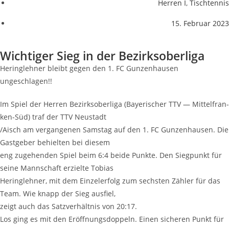
Herren I
,
Tischtennis
15. Februar 2023
Wich­ti­ger Sieg in der Bezirksoberliga
Hering­leh­ner bleibt gegen den 1. FC Gun­zen­hau­sen
ungeschlagen!!
Im Spiel der Her­ren Bezirks­ober­li­ga (Baye­ri­scher TTV — Mit­tel­fran­
ken-Süd) traf der TTV Neustadt
/Aisch am ver­gan­ge­nen Sams­tag auf den 1. FC Gun­zen­hau­sen. Die
Gast­ge­ber behiel­ten bei diesem
eng zuge­hen­den Spiel beim 6:4 bei­de Punk­te. Den Sieg­punkt für
sei­ne Mann­schaft erziel­te Tobias
Hering­leh­ner, mit dem Ein­zel­er­folg zum sechs­ten Zäh­ler für das
Team. Wie knapp der Sieg ausfiel,
zeigt auch das Satz­ver­hält­nis von 20:17.
Los ging es mit den Eröff­nungs­dop­peln. Einen siche­ren Punkt für