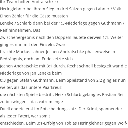
ihr Team hol­ten Andratschke /
Hering­leh­ner bei ihrem Sieg in drei Sät­zen gegen Lah­ner / Volk.
Einen Zäh­ler für die Gäs­te mussten
Lene­ke / Schlarb dann bei der 1:3‑Niederlage gegen Gut­h­mann /
Reif hin­neh­men. Das
Zwi­schen­er­geb­nis nach den Dop­peln lau­te­te der­weil 1:1. Wei­ter
ging es nun mit den Ein­zeln. Zwar
brach­te Mar­kus Lah­ner Jochen And­ratsch­ke pha­sen­wei­se in
Bedräng­nis, doch am Ende setz­te sich
Jochen And­ratsch­ke mit 3:1 durch. Recht schnell besie­gelt war die
Nie­der­la­ge von Jan Lene­ke beim
0:3 gegen Ste­fan Gut­h­mann. Beim Spiel­stand von 2:2 ging es nun
wei­ter, als das unte­re Paarkreuz
die nächs­ten Spie­le bestritt. Hei­ko Schlarb gelang es Bas­ti­an Reif
zu bezwin­gen – das extrem enge
Duell ende­te erst im Ent­schei­dungs­satz. Der Kri­mi, span­nen­der
als jeder Tat­ort, war somit
ent­schie­den. Beim 3:1‑Erfolg von Tobi­as Hering­leh­ner gegen Wolf­