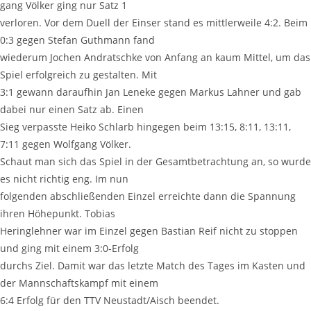
gang Völ­ker ging nur Satz 1
ver­lo­ren. Vor dem Duell der Ein­ser stand es mitt­ler­wei­le 4:2. Beim
0:3 gegen Ste­fan Gut­h­mann fand
wie­der­um Jochen And­ratsch­ke von Anfang an kaum Mit­tel, um das
Spiel erfolg­reich zu gestal­ten. Mit
3:1 gewann dar­auf­hin Jan Lene­ke gegen Mar­kus Lah­ner und gab
dabei nur einen Satz ab. Einen
Sieg ver­pass­te Hei­ko Schlarb hin­ge­gen beim 13:15, 8:11, 13:11,
7:11 gegen Wolf­gang Völker.
Schaut man sich das Spiel in der Gesamt­be­trach­tung an, so wur­de
es nicht rich­tig eng. Im nun
fol­gen­den abschlie­ßen­den Ein­zel erreich­te dann die Span­nung
ihren Höhe­punkt. Tobias
Hering­leh­ner war im Ein­zel gegen Bas­ti­an Reif nicht zu stop­pen
und ging mit einem 3:0‑Erfolg
durchs Ziel. Damit war das letz­te Match des Tages im Kas­ten und
der Mann­schafts­kampf mit einem
6:4 Erfolg für den TTV Neustadt/Aisch beendet.