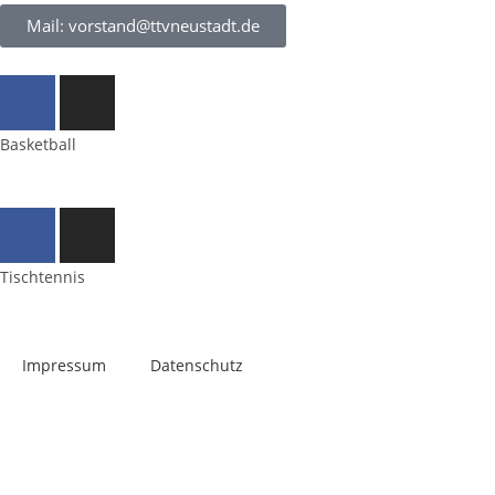
Mail: vorstand@ttvneustadt.de
Basketball
Tischtennis
Impres­sum
Daten­schutz