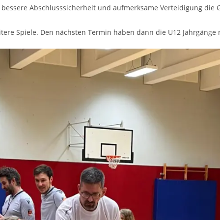
se­re Abschluss­si­cher­heit und auf­merk­sa­me Ver­tei­di­gung die Gr
e­re Spie­le. Den nächs­ten Ter­min haben dann die U12 Jahr­gän­ge mit