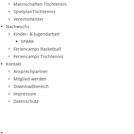
Mann­schaf­ten Tischtennis
Spiel­plan­Tisch­ten­nis
Ver­eins­meis­ter
Nach­wuchs
Kin­­der- & Jugendarbeit
SPARK
Feri­en­camps Basketball
Feri­en­camps Tischtennis
Kon­takt
Ansprech­part­ner
Mit­glied werden
Down­load­be­reich
Impres­sum
Daten­schutz