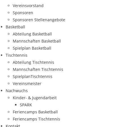
Ver­eins­vor­stand
Spon­so­ren
Spon­so­ren Stellenangebote
Bas­ket­ball
Abtei­lung Basketball
Mann­schaf­ten Basketball
Spiel­plan Basketball
Tisch­ten­nis
Abtei­lung Tischtennis
Mann­schaf­ten Tischtennis
Spiel­plan­Tisch­ten­nis
Ver­eins­meis­ter
Nach­wuchs
Kin­­der- & Jugendarbeit
SPARK
Feri­en­camps Basketball
Feri­en­camps Tischtennis
Kon­takt