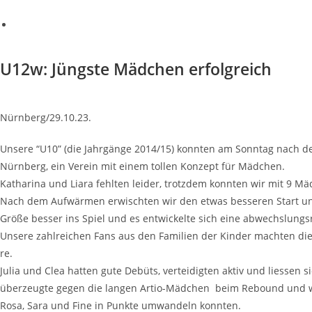
U12w: Jüngs­te Mäd­chen erfolgreich
Nürnberg/29.10.23.
Unse­re “U10” (die Jahr­gän­ge 2014/15) konn­ten am Sonn­tag nach dem
Nürn­berg, ein Ver­ein mit einem tol­len Kon­zept für Mäd­chen.
Katha­ri­na und Lia­ra fehl­ten lei­der, trotz­dem konn­ten wir mit 9 M
Nach dem Auf­wär­men erwisch­ten wir den etwas bes­se­ren Start und 
Grö­ße bes­ser ins Spiel und es ent­wi­ckel­te sich eine abwechs­lungs
Unse­re zahl­rei­chen Fans aus den Fami­li­en der Kin­der mach­ten die
re.
Julia und Clea hat­ten gute Debüts, ver­tei­dig­ten aktiv und lies­sen sic
über­zeug­te gegen die lan­gen Artio-Mäd­chen beim Rebound und war wi
Rosa, Sara und Fine in Punk­te umwan­deln konn­ten.