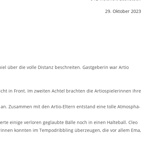
29. Oktober 2023
l über die vol­le Distanz beschrei­ten. Gast­ge­be­rin war Artio
n Front. Im zwei­ten Ach­tel brach­ten die Artio­spie­le­rin­nen ihre
rk an. Zusam­men mit den Artio-Eltern ent­stand eine tol­le Atmo­sphä­
r­te eini­ge ver­lo­ren geglaub­te Bäl­le noch in einen Hal­te­ball. Cleo
in­nen konn­ten im Tem­po­dribb­ling über­zeu­gen, die vor allem Ema,