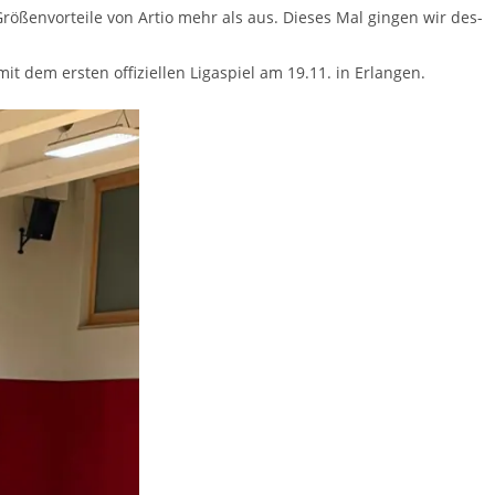
ö­ßen­vor­tei­le von Artio mehr als aus. Die­ses Mal gin­gen wir des­
 dem ers­ten offi­zi­el­len Liga­spiel am 19.11. in Erlangen.