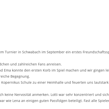
 Tur­nier in Schwa­bach im Sep­tem­ber ein ers­tes Freund­schafts­spie
äd­chen und zahl­rei­chen Fans anrei­sen.
Ema konn­te den ers­ten Korb im Spiel machen und wir gin­gen leicht i
­rei­che Begeg­nung.
 Koper­ni­kus Schu­le zu einer Heim­hal­le und feu­er­ten uns laut­sta
h kei­ne Ner­vo­si­tät anmer­ken. Lot­ti war sehr kon­zen­triert und siche
e Lena an eini­gen guten Pass­fol­gen betei­ligt. Fast alle Spie­le­r