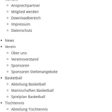
Ansprech­part­ner
Mit­glied werden
Down­load­be­reich
Impres­sum
Daten­schutz
News
Ver­ein
Über uns
Ver­eins­vor­stand
Spon­so­ren
Spon­so­ren Stellenangebote
Bas­ket­ball
Abtei­lung Basketball
Mann­schaf­ten Basketball
Spiel­plan Basketball
Tisch­ten­nis
Abtei­lung Tischtennis