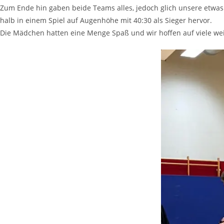
Zum Ende hin gaben bei­de Teams alles, jedoch glich unse­re etwas bes­
halb in einem Spiel auf Augen­hö­he mit 40:30 als Sie­ger her­vor.
Die Mäd­chen hat­ten eine Men­ge Spaß und wir hof­fen auf vie­le wei­t