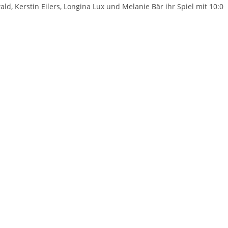
, Kers­tin Eilers, Lon­gi­na Lux und Mela­nie Bär ihr Spiel mit 10:0