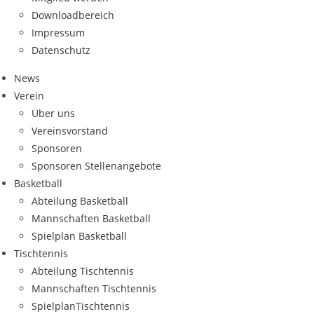
Down­load­be­reich
Impres­sum
Daten­schutz
News
Ver­ein
Über uns
Ver­eins­vor­stand
Spon­so­ren
Spon­so­ren Stellenangebote
Bas­ket­ball
Abtei­lung Basketball
Mann­schaf­ten Basketball
Spiel­plan Basketball
Tisch­ten­nis
Abtei­lung Tischtennis
Mann­schaf­ten Tischtennis
Spiel­plan­Tisch­ten­nis