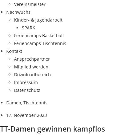
Ver­eins­meis­ter
Nach­wuchs
Kin­­der- & Jugendarbeit
SPARK
Feri­en­camps Basketball
Feri­en­camps Tischtennis
Kon­takt
Ansprech­part­ner
Mit­glied werden
Down­load­be­reich
Impres­sum
Daten­schutz
Damen
,
Tischtennis
17. November 2023
TT-Damen gewin­nen kampflos