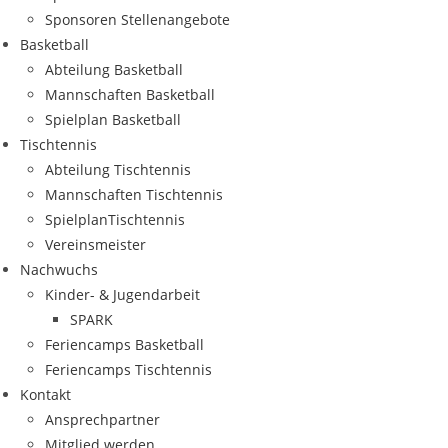
Spon­so­ren Stellenangebote
Bas­ket­ball
Abtei­lung Basketball
Mann­schaf­ten Basketball
Spiel­plan Basketball
Tisch­ten­nis
Abtei­lung Tischtennis
Mann­schaf­ten Tischtennis
Spiel­plan­Tisch­ten­nis
Ver­eins­meis­ter
Nach­wuchs
Kin­­der- & Jugendarbeit
SPARK
Feri­en­camps Basketball
Feri­en­camps Tischtennis
Kon­takt
Ansprech­part­ner
Mit­glied werden