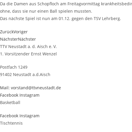
Da die Damen aus Schopf­loch am Frei­tag­vor­mit­tag krank­heits­be­d
ohne, dass sie nur einen Ball spie­len muss­ten.
Das nächs­te Spiel ist nun am 01.12. gegen den TSV Lehrberg.
Zurück
Voriger
Nächster
Nächster
TTV Neustadt a. d. Aisch e. V.
1. Vorsitzender Ernst Wenzel
Postfach 1249
91402 Neustadt a.d.Aisch
Mail: vorstand@ttvneustadt.de
Facebook
Instagram
Basketball
Facebook
Instagram
Tischtennis