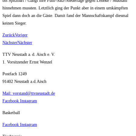
bis Spitz­bart / Gangl ihre Fünf-Satz-Nie­der­la­ge gegen Lene­ke / Müd­sam
hin­neh­men muss­ten. Letzt­lich ging der Punkt aber in einem umkämpf­ten
Spiel dann doch an die Gäs­te. Damit fand der Mann­schafts­kampf dies­mal
kei­nen Sieger.
Zurück
Voriger
Nächster
Nächster
TTV Neustadt a. d. Aisch e. V.
1. Vorsitzender Ernst Wenzel
Postfach 1249
91402 Neustadt a.d.Aisch
Mail: vorstand@ttvneustadt.de
Facebook
Instagram
Basketball
Facebook
Instagram