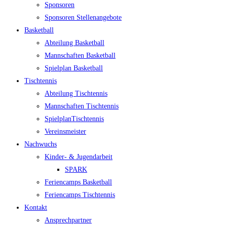
Spon­so­ren
Spon­so­ren Stellenangebote
Bas­ket­ball
Abtei­lung Basketball
Mann­schaf­ten Basketball
Spiel­plan Basketball
Tisch­ten­nis
Abtei­lung Tischtennis
Mann­schaf­ten Tischtennis
Spiel­plan­Tisch­ten­nis
Ver­eins­meis­ter
Nach­wuchs
Kin­­der- & Jugendarbeit
SPARK
Feri­en­camps Basketball
Feri­en­camps Tischtennis
Kon­takt
Ansprech­part­ner