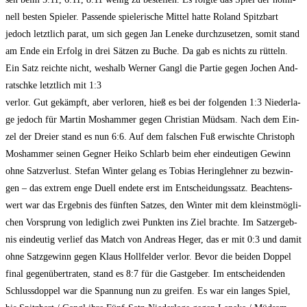
nell bes­ten Spie­ler. Pas­sen­de spie­le­ri­sche Mit­tel hat­te Roland Spitz­bart
jedoch letzt­lich parat, um sich gegen Jan Lene­ke durch­zu­set­zen, somit stand
am Ende ein Erfolg in drei Sät­zen zu Buche. Da gab es nichts zu rüt­teln.
Ein Satz reich­te nicht, wes­halb Wer­ner Gangl die Par­tie gegen Jochen And­
ratsch­ke letzt­lich mit 1:3
ver­lor. Gut gekämpft, aber ver­lo­ren, hieß es bei der fol­gen­den 1:3 Nie­der­la­
ge jedoch für Mar­tin Mos­ham­mer gegen Chris­ti­an Müd­sam. Nach dem Ein­
zel der Drei­er stand es nun 6:6. Auf dem fal­schen Fuß erwisch­te Chris­toph
Mos­ham­mer sei­nen Geg­ner Hei­ko Schlarb beim eher ein­deu­ti­gen Gewinn
ohne Satz­ver­lust. Ste­fan Win­ter gelang es Tobi­as Hering­leh­ner zu bezwin­
gen – das extrem enge Duell ende­te erst im Ent­schei­dungs­satz. Beach­tens­
wert war das Ergeb­nis des fünf­ten Sat­zes, den Win­ter mit dem kleinst­mög­li­
chen Vor­sprung von ledig­lich zwei Punk­ten ins Ziel brach­te. Im Satz­er­geb­
nis ein­deu­tig ver­lief das Match von Andre­as Heger, das er mit 0:3 und damit
ohne Satz­ge­winn gegen Klaus Holl­fel­der ver­lor. Bevor die bei­den Dop­pel
final gegen­über­tra­ten, stand es 8:7 für die Gast­ge­ber. Im ent­schei­den­den
Schluss­dop­pel war die Span­nung nun zu grei­fen. Es war ein lan­ges Spiel,