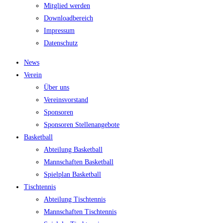
Mit­glied werden
Down­load­be­reich
Impres­sum
Daten­schutz
News
Ver­ein
Über uns
Ver­eins­vor­stand
Spon­so­ren
Spon­so­ren Stellenangebote
Bas­ket­ball
Abtei­lung Basketball
Mann­schaf­ten Basketball
Spiel­plan Basketball
Tisch­ten­nis
Abtei­lung Tischtennis
Mann­schaf­ten Tischtennis