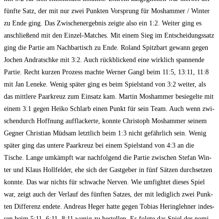
fünf­te Satz, der mit nur zwei Punk­ten Vor­sprung für Mos­ham­mer / Win­ter
zu Ende ging. Das Zwi­schen­er­geb­nis zeig­te also ein 1:2. Wei­ter ging es
anschlie­ßend mit den Ein­zel-Matches. Mit einem Sieg im Ent­schei­dungs­satz
ging die Par­tie am Nach­bar­tisch zu Ende. Roland Spitz­bart gewann gegen
Jochen And­ratsch­ke mit 3:2. Auch rück­bli­ckend eine wirk­lich span­nen­de
Par­tie. Recht kur­zen Pro­zess mach­te Wer­ner Gangl beim 11:5, 13:11, 11:8
mit Jan Lene­ke. Wenig spä­ter ging es beim Spiel­stand von 3:2 wei­ter, als
das mitt­le­re Paar­kreuz zum Ein­satz kam. Mar­tin Mos­ham­mer besie­gel­te mit
einem 3:1 gegen Hei­ko Schlarb einen Punkt für sein Team. Auch wenn zwi­
schen­durch Hoff­nung auf­fla­cker­te, konn­te Chris­toph Mos­ham­mer sei­nem
Geg­ner Chris­ti­an Müd­sam letzt­lich beim 1:3 nicht gefähr­lich sein. Wenig
spä­ter ging das unte­re Paar­kreuz bei einem Spiel­stand von 4:3 an die
Tische. Lan­ge umkämpft war nach­fol­gend die Par­tie zwi­schen Ste­fan Win­
ter und Klaus Holl­fel­der, ehe sich der Gast­ge­ber in fünf Sät­zen durch­set­zen
konn­te. Das war nichts für schwa­che Ner­ven. Wie umfigh­tet die­ses Spiel
war, zeigt auch der Ver­lauf des fünf­ten Sat­zes, der mit ledig­lich zwei Punk­
ten Dif­fe­renz ende­te. Andre­as Heger hat­te gegen Tobi­as Hering­leh­ner indes­
sen beim 5:11, 6:11, 8:11 wenig zu bestel­len. Es folg­te das Spiel der nomi­