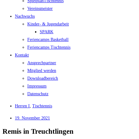
Spiel­plan­Tisch­ten­nis
Ver­eins­meis­ter
Nach­wuchs
Kin­­der- & Jugendarbeit
SPARK
Feri­en­camps Basketball
Feri­en­camps Tischtennis
Kon­takt
Ansprech­part­ner
Mit­glied werden
Down­load­be­reich
Impres­sum
Daten­schutz
Herren I
,
Tischtennis
19. November 2021
Remis in Treuchtlingen