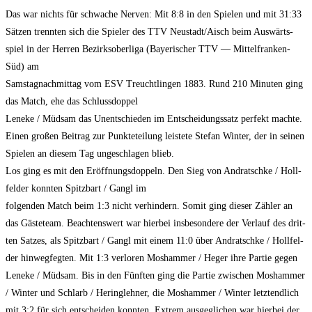
Das war nichts für schwa­che Ner­ven: Mit 8:8 in den Spie­len und mit 31:33
Sät­zen trenn­ten sich die Spie­ler des TTV Neustadt/Aisch beim Aus­wärts­
spiel in der Her­ren Bezirks­ober­li­ga (Baye­ri­scher TTV — Mit­tel­fran­ken-
Süd) am
Sams­tag­nach­mit­tag vom ESV Treucht­lin­gen 1883. Rund 210 Minu­ten ging
das Match, ehe das Schlussdoppel
Lene­ke / Müd­sam das Unent­schie­den im Ent­schei­dungs­satz per­fekt mach­te.
Einen gro­ßen Bei­trag zur Punk­te­tei­lung leis­te­te Ste­fan Win­ter, der in sei­nen
Spie­len an die­sem Tag unge­schla­gen blieb.
Los ging es mit den Eröff­nungs­dop­peln. Den Sieg von And­ratsch­ke / Holl­
fel­der konn­ten Spitz­bart / Gangl im
fol­gen­den Match beim 1:3 nicht ver­hin­dern. Somit ging die­ser Zäh­ler an
das Gäs­te­team. Beach­tens­wert war hier­bei ins­be­son­de­re der Ver­lauf des drit­
ten Sat­zes, als Spitz­bart / Gangl mit einem 11:0 über And­ratsch­ke / Holl­fel­
der hin­weg­feg­ten. Mit 1:3 ver­lo­ren Mos­ham­mer / Heger ihre Par­tie gegen
Lene­ke / Müd­sam. Bis in den Fünf­ten ging die Par­tie zwi­schen Mos­ham­mer
/ Win­ter und Schlarb / Hering­leh­ner, die Mos­ham­mer / Win­ter letzt­end­lich
mit 3:2 für sich ent­schei­den konn­ten. Extrem aus­ge­gli­chen war hier­bei der