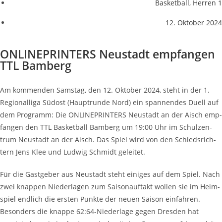
Basketball
,
Herren 1
12. Oktober 2024
ONLINE­PRIN­TERS Neu­stadt emp­fan­gen
TTL Bamberg
Am kom­men­den Sams­tag, den 12. Okto­ber 2024, steht in der 1.
Regio­nal­li­ga Süd­ost (Haupt­run­de Nord) ein span­nen­des Duell auf
dem Pro­gramm: Die ONLINE­PRIN­TERS Neu­stadt an der Aisch emp­
fan­gen den TTL Bas­ket­ball Bam­berg um 19:00 Uhr im Schul­zen­
trum Neu­stadt an der Aisch. Das Spiel wird von den Schieds­rich­
tern Jens Klee und Lud­wig Schmidt geleitet.
Für die Gast­ge­ber aus Neu­stadt steht eini­ges auf dem Spiel. Nach
zwei knap­pen Nie­der­la­gen zum Sai­son­auf­takt wol­len sie im Heim­
spiel end­lich die ers­ten Punk­te der neu­en Sai­son ein­fah­ren.
Beson­ders die knap­pe 62:64-Niederlage gegen Dres­den hat