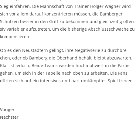
Sieg ein­fah­ren. Die Mann­schaft von Trai­ner Hol­ger Wäg­ner wird
sich vor allem dar­auf kon­zen­trie­ren müs­sen, die Bam­ber­ger
Schüt­zen bes­ser in den Griff zu bekom­men und gleich­zei­tig offen­
siv varia­bler auf­zu­tre­ten, um die bis­he­ri­ge Abschluss­schwä­che zu
kompensieren.
Ob es den Neu­städ­tern gelingt, ihre Nega­tiv­se­rie zu durch­bre­
chen, oder ob Bam­berg die Ober­hand behält, bleibt abzu­war­ten.
Klar ist jedoch: Bei­de Teams wer­den hoch­mo­ti­viert in die Par­tie
gehen, um sich in der Tabel­le nach oben zu arbei­ten. Die Fans
dür­fen sich auf ein inten­si­ves und hart umkämpf­tes Spiel freuen.
Voriger
Nächster