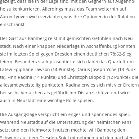
gezeigt, dass sie in der Lage sind, mit den Geg­nern auf Augen­hö­
he zu kon­kur­rie­ren. Aller­dings muss das Team wei­ter­hin auf
Aaron Lyu­ver­o­vych ver­zich­ten, was ihre Optio­nen in der Rota­ti­on
einschränkt.
Der Gast aus Bam­berg reist mit gemisch­ten Gefüh­len nach Neu­
stadt. Nach einer knap­pen Nie­der­la­ge in Aschaf­fen­burg konn­ten
sie im letz­ten Spiel gegen Dres­den einen deut­li­chen 78:62-Sieg
fei­ern. Beson­ders stark prä­sen­tier­te sich dabei das Quar­tett um
Late­vi Epi­pha­ne Law­son (14 Punk­te), Dari­us Joseph Yohe (13 Punk­
te), Finn Radi­na (14 Punk­te) und Chris­toph Dip­pold (12 Punk­te), die
alle­samt zwei­stel­lig punk­te­ten. Radi­na erwies sich mit vier Drei­ern
bei sechs Ver­su­chen als gefähr­li­cher Distanz­schüt­ze und wird
auch in Neu­stadt eine wich­ti­ge Rol­le spielen.
Die Aus­gangs­la­ge ver­spricht ein enges und span­nen­des Spiel.
Wäh­rend Neu­stadt auf die Unter­stüt­zung der hei­mi­schen Fans
setzt und den Heim­vor­teil nut­zen möch­te, will Bam­berg den
Schwung aus dem Dres­den-Spiel mit­neh­men und den nächs­ten