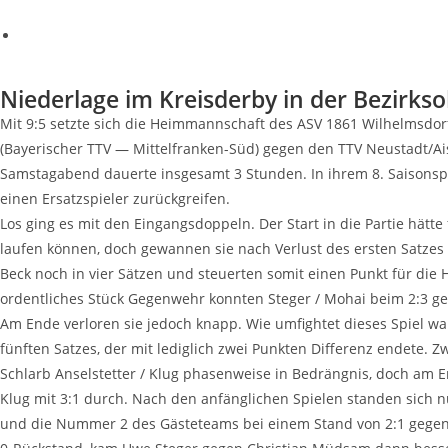
Nie­der­la­ge im Kreis­der­by in der Bezirks
Mit 9:5 setz­te sich die Heim­mann­schaft des ASV 1861 Wil­helms­dor
(Baye­ri­scher TTV — Mit­tel­fran­ken-Süd) gegen den TTV Neustadt/A
Sams­tag­abend dau­er­te ins­ge­samt 3 Stun­den. In ihrem 8. Sai­son­s
einen Ersatz­spie­ler zurückgreifen.
Los ging es mit den Ein­gangs­dop­peln. Der Start in die Par­tie hät­te 
lau­fen kön­nen, doch gewan­nen sie nach Ver­lust des ers­ten Sat­ze
Beck noch in vier Sät­zen und steu­er­ten somit einen Punkt für die 
ordent­li­ches Stück Gegen­wehr konn­ten Ste­ger / Mohai beim 2:3 g
Am Ende ver­lo­ren sie jedoch knapp. Wie umfigh­tet die­ses Spiel war
fünf­ten Sat­zes, der mit ledig­lich zwei Punk­ten Dif­fe­renz ende­te.
Schlarb Ansel­stet­ter / Klug pha­sen­wei­se in Bedräng­nis, doch am E
Klug mit 3:1 durch. Nach den anfäng­li­chen Spie­len stan­den sich 
und die Num­mer 2 des Gäs­te­teams bei einem Stand von 2:1 gegen­