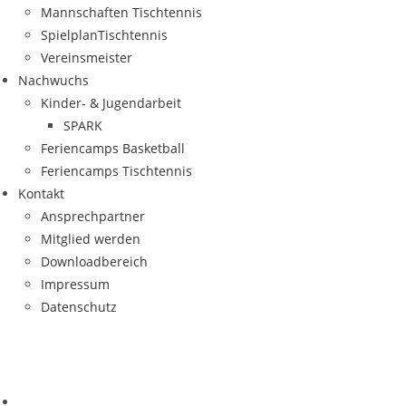
Mann­schaf­ten Tischtennis
Spiel­plan­Tisch­ten­nis
Ver­eins­meis­ter
Nach­wuchs
Kin­­der- & Jugendarbeit
SPARK
Feri­en­camps Basketball
Feri­en­camps Tischtennis
Kon­takt
Ansprech­part­ner
Mit­glied werden
Down­load­be­reich
Impres­sum
Daten­schutz