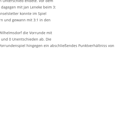
en Unter­schied ende­te. Vor dem
e dage­gen mit Jan Lene­ke beim 3:
nsel­stet­ter konn­te im Spiel
­ern und gewann mit 3:1 in den
l­helms­dorf die Vor­run­de mit
gen und 0 Unent­schie­den ab. Die
run­den­spiel hin­ge­gen ein abschlie­ßen­des Punkt­ver­hält­niss von 