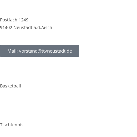
Postfach 1249
91402 Neustadt a.d.Aisch
Mail: vorstand@ttvneustadt.de
Basketball
Tischtennis