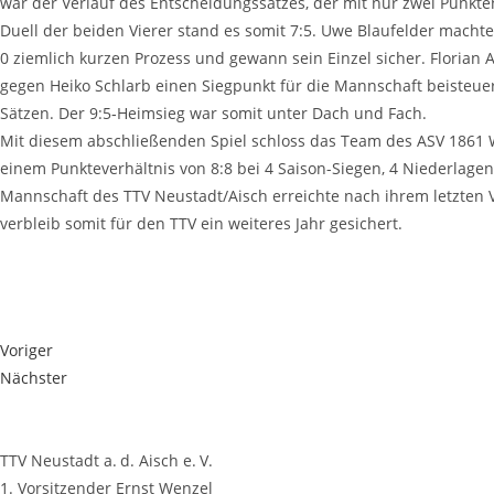
war der Ver­lauf des Ent­schei­dungs­sat­zes, der mit nur zwei Punk­t
Duell der bei­den Vie­rer stand es somit 7:5. Uwe Blaufel­der mach­t
0 ziem­lich kur­zen Pro­zess und gewann sein Ein­zel sicher. Flo­ri­an A
gegen Hei­ko Schlarb einen Sieg­punkt für die Mann­schaft bei­steu
Sät­zen. Der 9:5‑Heimsieg war somit unter Dach und Fach.
Mit die­sem abschlie­ßen­den Spiel schloss das Team des ASV 1861 Wi
einem Punk­te­ver­hält­nis von 8:8 bei 4 Sai­son-Sie­gen, 4 Nie­der­la­
Mann­schaft des TTV Neustadt/Aisch erreich­te nach ihrem letz­ten Vor­
ver­bleib somit für den TTV ein wei­te­res Jahr gesichert.
Voriger
Nächster
TTV Neustadt a. d. Aisch e. V.
1. Vorsitzender Ernst Wenzel