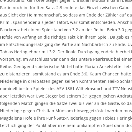
0‑Rückstand, kam Uwe Ste­ger gegen Chris­ti­an Müd­sam dann bes­
Par­tie noch im fünf­ten Satz. 2:3 ende­te das Ein­zel zwi­schen Ga
aus Sicht der Heim­mann­schaft, so dass am Ende der Zäh­ler auf das
Kri­mi, span­nen­der als jeder Tat­ort, war somit ent­schie­den. Ansc
Paar­kreuz bei einem Spiel­stand von 3:2 an der Rei­he. Beim 3:0 g
Höfe­le von Anfang an die rich­ti­ge Tak­tik in ihrem Spiel. Da gab es 
im Ent­schei­dungs­satz ging die Par­tie am Nach­bar­tisch zu Ende.
Tobi­as Hering­leh­ner mit 3:2. Der fina­le Durch­gang ende­te hier­b
Vor­sprung. Im Anschluss war dann das unte­re Paar­kreuz bei einem
Rei­he. Genü­gend spie­le­ri­sche Mit­tel hat­te Flo­ri­an Ansel­stet­ter le
zu distan­zie­ren, somit stand es am Ende 3:0. Kaum Chan­cen hat­te 
Nie­der­la­ge in drei Sät­zen gegen sei­nen Kon­tra­hen­ten Hei­ko Schla
nomi­nell bes­ten Spie­ler des ASV 1861 Wil­helms­dorf und TTV Neusta
aber letzt­lich war Uwe Ste­ger bei sei­nem 3:1 gegen Jochen And­rats
fol­gen­den Match gin­gen die Sät­ze zwei bis vier an die Gäs­te, so 
Nie­der­la­ge gegen Chris­ti­an Müd­sam hin­weg­ge­trös­tet wer­den muss­
Mag­da­le­na Höfe­le ihre Fünf-Satz-Nie­der­la­ge gegen Tobi­as Hering
Letzt­lich ging der Punkt aber in einem umkämpf­ten Spiel dann do