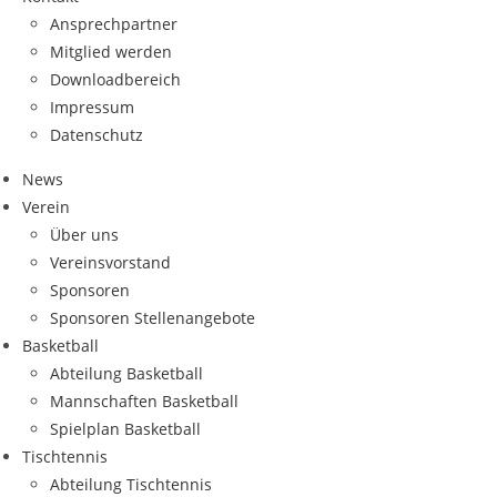
Ansprech­part­ner
Mit­glied werden
Down­load­be­reich
Impres­sum
Daten­schutz
News
Ver­ein
Über uns
Ver­eins­vor­stand
Spon­so­ren
Spon­so­ren Stellenangebote
Bas­ket­ball
Abtei­lung Basketball
Mann­schaf­ten Basketball
Spiel­plan Basketball
Tisch­ten­nis
Abtei­lung Tischtennis