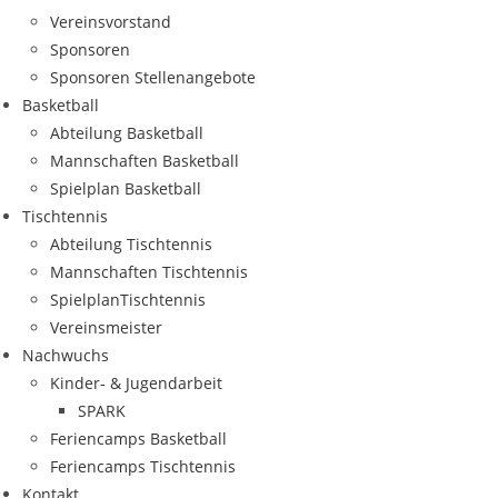
Ver­eins­vor­stand
Spon­so­ren
Spon­so­ren Stellenangebote
Bas­ket­ball
Abtei­lung Basketball
Mann­schaf­ten Basketball
Spiel­plan Basketball
Tisch­ten­nis
Abtei­lung Tischtennis
Mann­schaf­ten Tischtennis
Spiel­plan­Tisch­ten­nis
Ver­eins­meis­ter
Nach­wuchs
Kin­­der- & Jugendarbeit
SPARK
Feri­en­camps Basketball
Feri­en­camps Tischtennis
Kon­takt