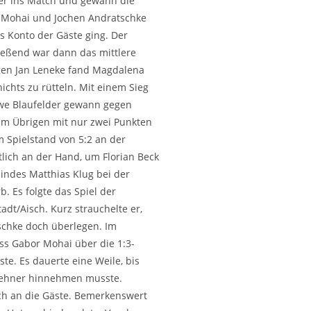
ser ins Match und gewann die
bor Mohai und Jochen Andratschke
 Kon­to der Gäs­te ging. Der
hlie­ßend war dann das mittlere
egen Jan Lene­ke fand Magdalena
nichts zu rüt­teln. Mit einem Sieg
 Uwe Blaufel­der gewann gegen
ei im Übri­gen mit nur zwei Punkten
 Spiel­stand von 5:2 an der
tzt­lich an der Hand, um Flo­ri­an Beck
indes Mat­thi­as Klug bei der
rb. Es folg­te das Spiel der
dt/Aisch. Kurz strau­chel­te er,
ch­ke doch über­le­gen. Im
dass Gabor Mohai über die 1:3-
te. Es dau­er­te eine Wei­le, bis
­leh­ner hin­neh­men musste.
ch an die Gäs­te. Bemerkenswert