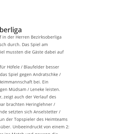
oberliga
f in der Her­ren Bezirksoberliga
isch durch. Das Spiel am
piel muss­ten die Gäs­te dabei auf
für Höfe­le / Blaufel­der besser
s das Spiel gegen Andratschke /
Heim­mann­schaft bei. Ein
egen Müd­sam / Lene­ke leisten.
, zeigt auch der Ver­lauf des
 Zwar brach­ten Heringlehner /
nde setz­ten sich Anselstetter /
nun der Top­spie­ler des Heimteams
über. Unbe­ein­druckt von einem 2: