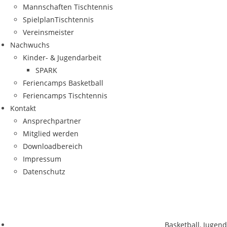
Mann­schaf­ten Tischtennis
Spiel­plan­Tisch­ten­nis
Ver­eins­meis­ter
Nach­wuchs
Kin­­der- & Jugendarbeit
SPARK
Feri­en­camps Basketball
Feri­en­camps Tischtennis
Kon­takt
Ansprech­part­ner
Mit­glied werden
Down­load­be­reich
Impres­sum
Daten­schutz
Basketball
,
Jugend