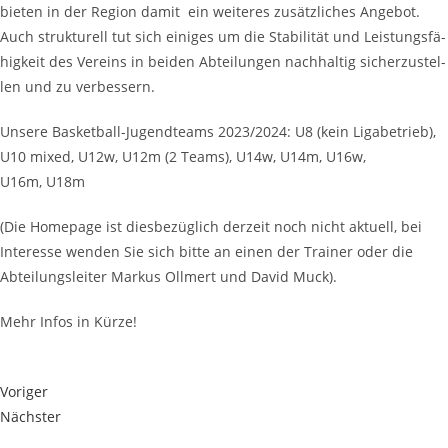
bie­ten in der Regi­on damit ein wei­te­res zusätz­li­ches Ange­bot.
Auch struk­tu­rell tut sich eini­ges um die Sta­bi­li­tät und Leis­tungs­fä­
hig­keit des Ver­eins in bei­den Abtei­lun­gen nach­hal­tig sicher­zu­stel­
len und zu verbessern.
Unse­re Bas­ket­ball-Jugend­teams 2023/2024: U8 (kein Liga­be­trieb),
U10 mixed, U12w, U12m (2 Teams), U14w, U14m, U16w,
U16m, U18m
(Die Home­page ist dies­be­züg­lich der­zeit noch nicht aktu­ell, bei
Inter­es­se wen­den Sie sich bit­te an einen der Trai­ner oder die
Abtei­lungs­lei­ter Mar­kus Oll­mert und David Muck).
Mehr Infos in Kürze!
Voriger
Nächster