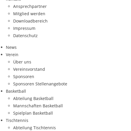
Ansprech­part­ner
Mit­glied werden
Down­load­be­reich
Impres­sum
Daten­schutz
News
Ver­ein
Über uns
Ver­eins­vor­stand
Spon­so­ren
Spon­so­ren Stellenangebote
Bas­ket­ball
Abtei­lung Basketball
Mann­schaf­ten Basketball
Spiel­plan Basketball
Tisch­ten­nis
Abtei­lung Tischtennis