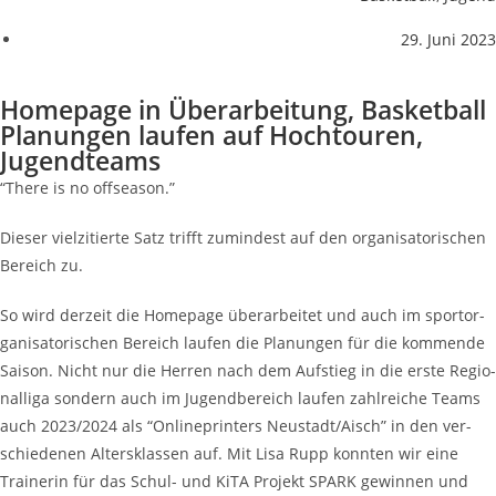
29. Juni 2023
Home­page in Über­ar­bei­tung, Bas­ket­ball
Pla­nun­gen lau­fen auf Hoch­tou­ren,
Jugendteams
“The­re is no offseason.”
Die­ser viel­zi­tier­te Satz trifft zumin­dest auf den orga­ni­sa­to­ri­schen
Bereich zu.
So wird der­zeit die Home­page über­ar­bei­tet und auch im sport­or­
ga­ni­sa­to­ri­schen Bereich lau­fen die Pla­nun­gen für die kom­men­de
Sai­son. Nicht nur die Her­ren nach dem Auf­stieg in die ers­te Regio­
nal­li­ga son­dern auch im Jugend­be­reich lau­fen zahl­rei­che Teams
auch 2023/2024 als “Online­prin­ters Neustadt/Aisch” in den ver­
schie­de­nen Alters­klas­sen auf. Mit Lisa Rupp konn­ten wir eine
Trai­ne­rin für das Schul- und KiTA Pro­jekt SPARK gewin­nen und