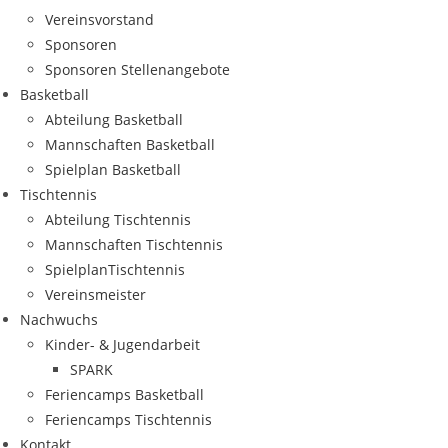
Ver­eins­vor­stand
Spon­so­ren
Spon­so­ren Stellenangebote
Bas­ket­ball
Abtei­lung Basketball
Mann­schaf­ten Basketball
Spiel­plan Basketball
Tisch­ten­nis
Abtei­lung Tischtennis
Mann­schaf­ten Tischtennis
Spiel­plan­Tisch­ten­nis
Ver­eins­meis­ter
Nach­wuchs
Kin­­der- & Jugendarbeit
SPARK
Feri­en­camps Basketball
Feri­en­camps Tischtennis
Kon­takt