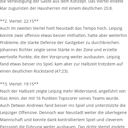
die Ver­tei­di­gung der Gäs­te aus dem Kon­zept. Das Vier­tel ende­te
klar zuguns­ten der Haus­her­ren mit einem deut­li­chen 25:8.
**2. Vier­tel: 22:15**
Auch im zwei­ten Vier­tel hielt Neu­stadt das Tem­po hoch. Leip­zig
konn­te zwar offen­siv etwas bes­ser mit­hal­ten, hat­te aber wei­ter­hin
Pro­ble­me, die star­ke Defen­se der Gast­ge­ber zu durch­bre­chen.
Johan­nes Rich­ter zeig­te sei­ne Stär­ke in der Zone und erziel­te
wert­vol­le Punk­te, die den Vor­sprung wei­ter aus­bau­ten. Leip­zig
fand etwas bes­ser ins Spiel, kam aber zur Halb­zeit trotz­dem auf
einen deut­li­chen Rück­stand (47:23).
**3. Vier­tel: 19:15**
Nach der Halb­zeit zeig­te Leip­zig mehr Wider­stand, ange­führt von
Ili­as Amin, der mit 16 Punk­ten Tops­corer sei­nes Teams wur­de.
Auch Det­wan Andrews fand bes­ser ins Spiel und unter­stütz­te die
Leip­zi­ger Offen­si­ve. Den­noch war Neu­stadt wei­ter die über­le­ge­ne
Mann­schaft und konn­te dank kon­trol­lier­tem Spiel und cle­ve­rem
Pass­spiel die Füh­rung wei­ter aus­bau­en. Das drit­te Vier­tel ende­te