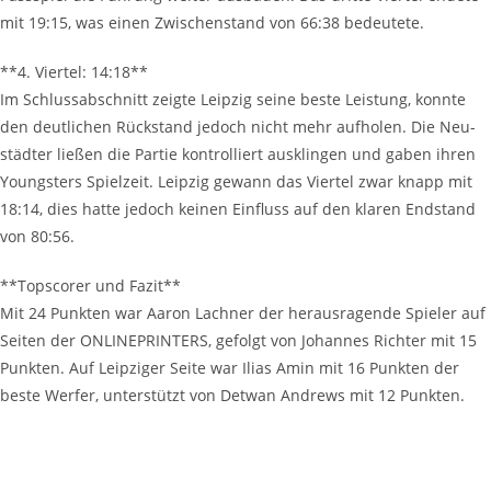
mit 19:15, was einen Zwi­schen­stand von 66:38 bedeutete.
**4. Vier­tel: 14:18**
Im Schluss­ab­schnitt zeig­te Leip­zig sei­ne bes­te Leis­tung, konn­te
den deut­li­chen Rück­stand jedoch nicht mehr auf­ho­len. Die Neu­
städ­ter lie­ßen die Par­tie kon­trol­liert aus­klin­gen und gaben ihren
Youngs­ters Spiel­zeit. Leip­zig gewann das Vier­tel zwar knapp mit
18:14, dies hat­te jedoch kei­nen Ein­fluss auf den kla­ren End­stand
von 80:56.
**Tops­corer und Fazit**
Mit 24 Punk­ten war Aaron Lach­ner der her­aus­ra­gen­de Spie­ler auf
Sei­ten der ONLINE­PRIN­TERS, gefolgt von Johan­nes Rich­ter mit 15
Punk­ten. Auf Leip­zi­ger Sei­te war Ili­as Amin mit 16 Punk­ten der
bes­te Wer­fer, unter­stützt von Det­wan Andrews mit 12 Punkten.