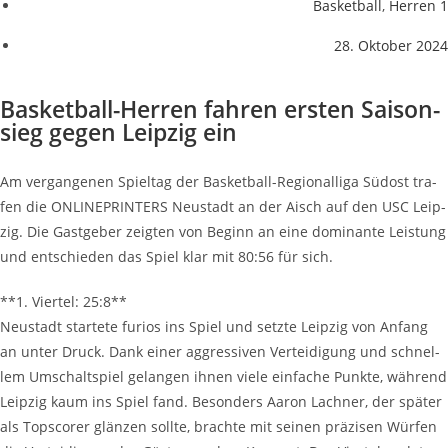
Basketball
,
Herren 1
28. Oktober 2024
Bas­ket­ball-Her­ren fah­ren ers­ten Sai­son­
sieg gegen Leip­zig ein
Am ver­gan­ge­nen Spiel­tag der Bas­ket­ball-Regio­nal­li­ga Süd­ost tra­
fen die ONLINE­PRIN­TERS Neu­stadt an der Aisch auf den USC Leip­
zig. Die Gast­ge­ber zeig­ten von Beginn an eine domi­nan­te Leis­tung
und ent­schie­den das Spiel klar mit 80:56 für sich.
**1. Vier­tel: 25:8**
Neu­stadt star­te­te furi­os ins Spiel und setz­te Leip­zig von Anfang
an unter Druck. Dank einer aggres­si­ven Ver­tei­di­gung und schnel­
lem Umschalt­spiel gelan­gen ihnen vie­le ein­fa­che Punk­te, wäh­rend
Leip­zig kaum ins Spiel fand. Beson­ders Aaron Lach­ner, der spä­ter
als Tops­corer glän­zen soll­te, brach­te mit sei­nen prä­zi­sen Wür­fen