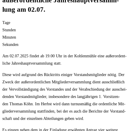
außer­or­dent­li­che Jah­res­haupt­ver­samm­
lung am 02.07.
Tage
Stun­den
Minu­ten
Sekun­den
Am 02.07.2025 fin­det ab 19.00 Uhr in der Koh­len­müh­le eine außer­or­dent­
li­che Jah­res­haupt­ver­samm­lung statt.
Die­se wird auf­grund des Rück­tritts eini­ger Vor­stands­mit­glie­der nötig. Der
Zweck der außer­or­dent­li­chen Mit­glie­der­ver­samm­lung dient aus­schließ­lich
der Ver­voll­stän­di­gung des Vor­stan­des und der Ver­ab­schie­dung der aus­schei­
den­den Vor­stand­mit­glie­der, ins­be­son­de­re des lang­jäh­ri­gen 1. Vor­sit­zen­
den Tho­mas Köhn. Im Herbst wird dann tur­nus­mä­ßig die ordent­li­che Mit­
glie­der­ver­samm­lung statt­fin­den, bei der es auch die Berich­te der Vor­stand­
schaft und der ein­zel­nen Abtei­lun­gen geben wird.
Es gin­gen neben dem in der Ein­la­dung erwähn­ten Antrag vier wei­te­re