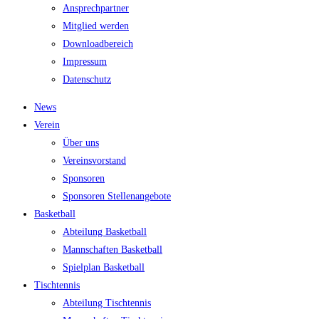
Ansprech­part­ner
Mit­glied werden
Down­load­be­reich
Impres­sum
Daten­schutz
News
Ver­ein
Über uns
Ver­eins­vor­stand
Spon­so­ren
Spon­so­ren Stellenangebote
Bas­ket­ball
Abtei­lung Basketball
Mann­schaf­ten Basketball
Spiel­plan Basketball
Tisch­ten­nis
Abtei­lung Tischtennis