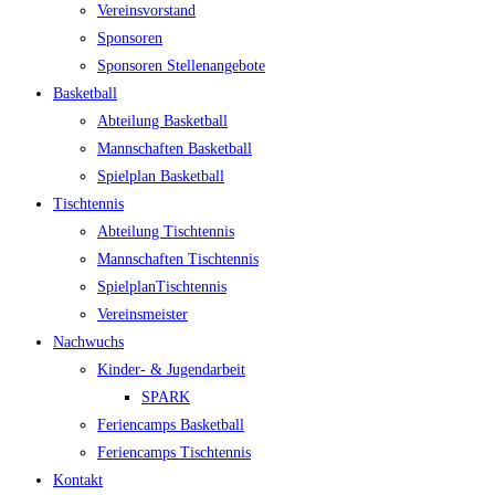
Ver­eins­vor­stand
Spon­so­ren
Spon­so­ren Stellenangebote
Bas­ket­ball
Abtei­lung Basketball
Mann­schaf­ten Basketball
Spiel­plan Basketball
Tisch­ten­nis
Abtei­lung Tischtennis
Mann­schaf­ten Tischtennis
Spiel­plan­Tisch­ten­nis
Ver­eins­meis­ter
Nach­wuchs
Kin­­der- & Jugendarbeit
SPARK
Feri­en­camps Basketball
Feri­en­camps Tischtennis
Kon­takt