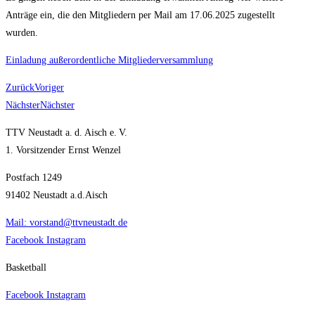
Anträ­ge ein, die den Mit­glie­dern per Mail am 17.06.2025 zuge­stellt
wurden.
Ein­la­dung außer­or­dent­li­che Mitgliederversammlung
Zurück
Voriger
Nächster
Nächster
TTV Neustadt a. d. Aisch e. V.
1. Vorsitzender Ernst Wenzel
Postfach 1249
91402 Neustadt a.d.Aisch
Mail: vorstand@ttvneustadt.de
Facebook
Instagram
Basketball
Facebook
Instagram