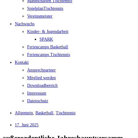
Mann­schaf­ten Tischtennis
Spiel­plan­Tisch­ten­nis
Ver­eins­meis­ter
Nach­wuchs
Kin­­der- & Jugendarbeit
SPARK
Feri­en­camps Basketball
Feri­en­camps Tischtennis
Kon­takt
Ansprech­part­ner
Mit­glied werden
Down­load­be­reich
Impres­sum
Daten­schutz
Allgemein
,
Basketball
,
Tischtennis
17. Juni 2025