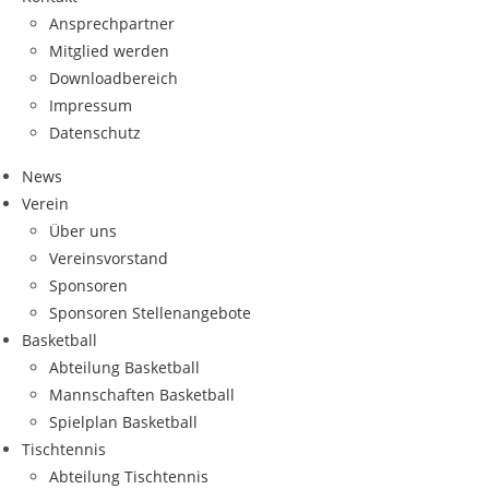
Ansprech­part­ner
Mit­glied werden
Down­load­be­reich
Impres­sum
Daten­schutz
News
Ver­ein
Über uns
Ver­eins­vor­stand
Spon­so­ren
Spon­so­ren Stellenangebote
Bas­ket­ball
Abtei­lung Basketball
Mann­schaf­ten Basketball
Spiel­plan Basketball
Tisch­ten­nis
Abtei­lung Tischtennis