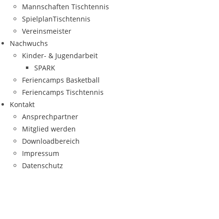
Mann­schaf­ten Tischtennis
Spiel­plan­Tisch­ten­nis
Ver­eins­meis­ter
Nach­wuchs
Kin­­der- & Jugendarbeit
SPARK
Feri­en­camps Basketball
Feri­en­camps Tischtennis
Kon­takt
Ansprech­part­ner
Mit­glied werden
Down­load­be­reich
Impres­sum
Daten­schutz