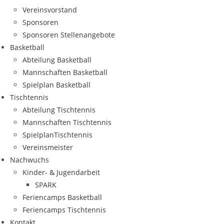
Ver­eins­vor­stand
Spon­so­ren
Spon­so­ren Stellenangebote
Bas­ket­ball
Abtei­lung Basketball
Mann­schaf­ten Basketball
Spiel­plan Basketball
Tisch­ten­nis
Abtei­lung Tischtennis
Mann­schaf­ten Tischtennis
Spiel­plan­Tisch­ten­nis
Ver­eins­meis­ter
Nach­wuchs
Kin­­der- & Jugendarbeit
SPARK
Feri­en­camps Basketball
Feri­en­camps Tischtennis
Kon­takt