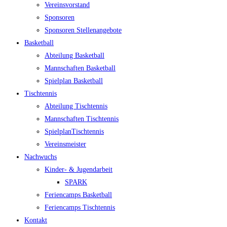
Ver­eins­vor­stand
Spon­so­ren
Spon­so­ren Stellenangebote
Bas­ket­ball
Abtei­lung Basketball
Mann­schaf­ten Basketball
Spiel­plan Basketball
Tisch­ten­nis
Abtei­lung Tischtennis
Mann­schaf­ten Tischtennis
Spiel­plan­Tisch­ten­nis
Ver­eins­meis­ter
Nach­wuchs
Kin­­der- & Jugendarbeit
SPARK
Feri­en­camps Basketball
Feri­en­camps Tischtennis
Kon­takt