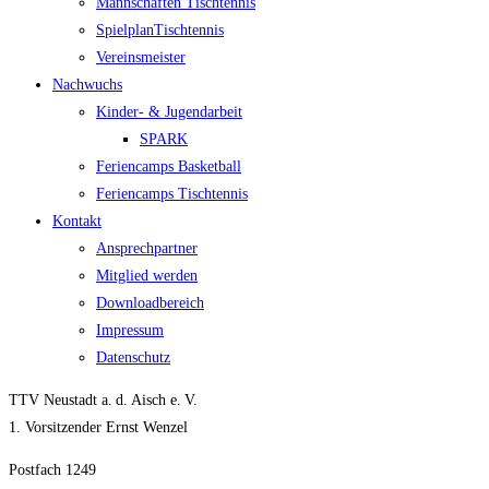
Mann­schaf­ten Tischtennis
Spiel­plan­Tisch­ten­nis
Ver­eins­meis­ter
Nach­wuchs
Kin­­der- & Jugendarbeit
SPARK
Feri­en­camps Basketball
Feri­en­camps Tischtennis
Kon­takt
Ansprech­part­ner
Mit­glied werden
Down­load­be­reich
Impres­sum
Daten­schutz
TTV Neustadt a. d. Aisch e. V.
1. Vorsitzender Ernst Wenzel
Postfach 1249