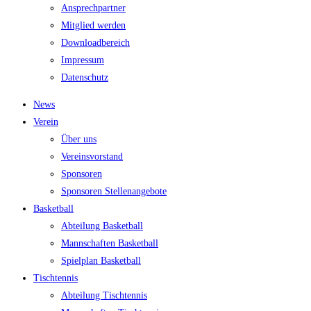
Ansprech­part­ner
Mit­glied werden
Down­load­be­reich
Impres­sum
Daten­schutz
News
Ver­ein
Über uns
Ver­eins­vor­stand
Spon­so­ren
Spon­so­ren Stellenangebote
Bas­ket­ball
Abtei­lung Basketball
Mann­schaf­ten Basketball
Spiel­plan Basketball
Tisch­ten­nis
Abtei­lung Tischtennis