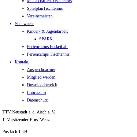
Mann­schaf­ten Tischtennis
Spiel­plan­Tisch­ten­nis
Ver­eins­meis­ter
Nach­wuchs
Kin­­der- & Jugendarbeit
SPARK
Feri­en­camps Basketball
Feri­en­camps Tischtennis
Kon­takt
Ansprech­part­ner
Mit­glied werden
Down­load­be­reich
Impres­sum
Daten­schutz
TTV Neustadt a. d. Aisch e. V.
1. Vorsitzender Ernst Wenzel
Postfach 1249