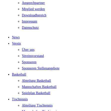
Ansprech­part­ner
Mit­glied werden
Down­load­be­reich
Impres­sum
Daten­schutz
News
Ver­ein
Über uns
Ver­eins­vor­stand
Spon­so­ren
Spon­so­ren Stellenangebote
Bas­ket­ball
Abtei­lung Basketball
Mann­schaf­ten Basketball
Spiel­plan Basketball
Tisch­ten­nis
Abtei­lung Tischtennis