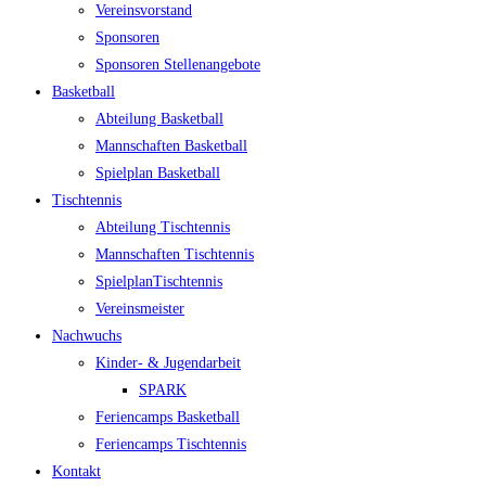
Ver­eins­vor­stand
Spon­so­ren
Spon­so­ren Stellenangebote
Bas­ket­ball
Abtei­lung Basketball
Mann­schaf­ten Basketball
Spiel­plan Basketball
Tisch­ten­nis
Abtei­lung Tischtennis
Mann­schaf­ten Tischtennis
Spiel­plan­Tisch­ten­nis
Ver­eins­meis­ter
Nach­wuchs
Kin­­der- & Jugendarbeit
SPARK
Feri­en­camps Basketball
Feri­en­camps Tischtennis
Kon­takt