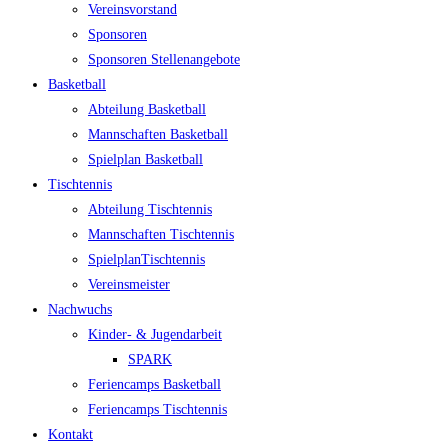
Ver­eins­vor­stand
Spon­so­ren
Spon­so­ren Stellenangebote
Bas­ket­ball
Abtei­lung Basketball
Mann­schaf­ten Basketball
Spiel­plan Basketball
Tisch­ten­nis
Abtei­lung Tischtennis
Mann­schaf­ten Tischtennis
Spiel­plan­Tisch­ten­nis
Ver­eins­meis­ter
Nach­wuchs
Kin­­der- & Jugendarbeit
SPARK
Feri­en­camps Basketball
Feri­en­camps Tischtennis
Kon­takt