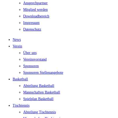
Ansprech­part­ner
Mit­glied werden
Down­load­be­reich
Impres­sum
Daten­schutz
News
Ver­ein
Über uns
Ver­eins­vor­stand
Spon­so­ren
Spon­so­ren Stellenangebote
Bas­ket­ball
Abtei­lung Basketball
Mann­schaf­ten Basketball
Spiel­plan Basketball
Tisch­ten­nis
Abtei­lung Tischtennis