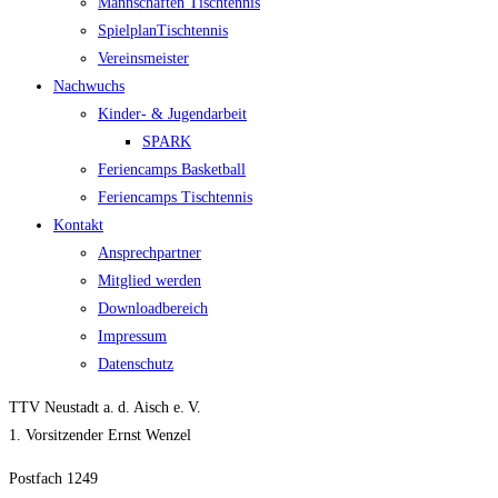
Mann­schaf­ten Tischtennis
Spiel­plan­Tisch­ten­nis
Ver­eins­meis­ter
Nach­wuchs
Kin­­der- & Jugendarbeit
SPARK
Feri­en­camps Basketball
Feri­en­camps Tischtennis
Kon­takt
Ansprech­part­ner
Mit­glied werden
Down­load­be­reich
Impres­sum
Daten­schutz
TTV Neustadt a. d. Aisch e. V.
1. Vorsitzender Ernst Wenzel
Postfach 1249