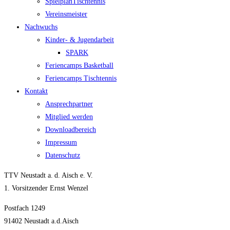
Spiel­plan­Tisch­ten­nis
Ver­eins­meis­ter
Nach­wuchs
Kin­­der- & Jugendarbeit
SPARK
Feri­en­camps Basketball
Feri­en­camps Tischtennis
Kon­takt
Ansprech­part­ner
Mit­glied werden
Down­load­be­reich
Impres­sum
Daten­schutz
TTV Neustadt a. d. Aisch e. V.
1. Vorsitzender Ernst Wenzel
Postfach 1249
91402 Neustadt a.d.Aisch