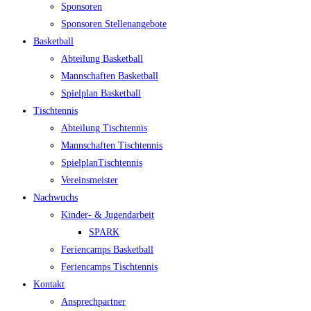
Spon­so­ren
Spon­so­ren Stellenangebote
Bas­ket­ball
Abtei­lung Basketball
Mann­schaf­ten Basketball
Spiel­plan Basketball
Tisch­ten­nis
Abtei­lung Tischtennis
Mann­schaf­ten Tischtennis
Spiel­plan­Tisch­ten­nis
Ver­eins­meis­ter
Nach­wuchs
Kin­­der- & Jugendarbeit
SPARK
Feri­en­camps Basketball
Feri­en­camps Tischtennis
Kon­takt
Ansprech­part­ner