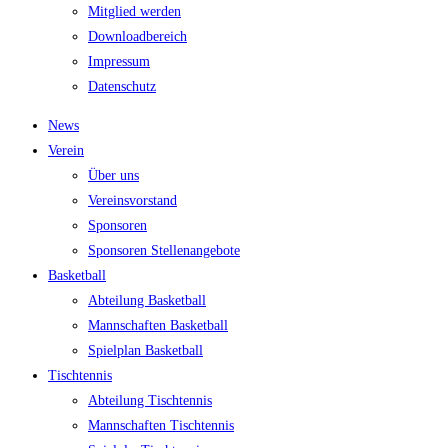
Mit­glied werden
Down­load­be­reich
Impres­sum
Daten­schutz
News
Ver­ein
Über uns
Ver­eins­vor­stand
Spon­so­ren
Spon­so­ren Stellenangebote
Bas­ket­ball
Abtei­lung Basketball
Mann­schaf­ten Basketball
Spiel­plan Basketball
Tisch­ten­nis
Abtei­lung Tischtennis
Mann­schaf­ten Tischtennis