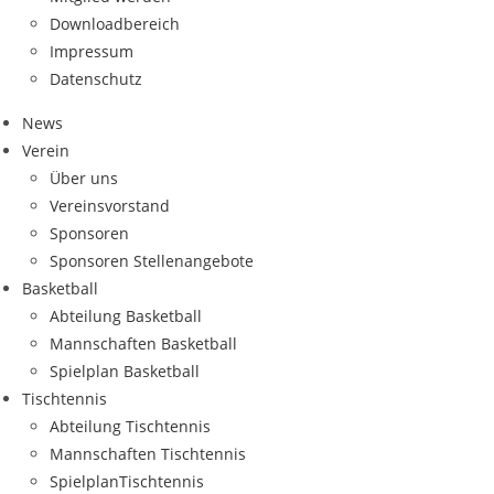
Down­load­be­reich
Impres­sum
Daten­schutz
News
Ver­ein
Über uns
Ver­eins­vor­stand
Spon­so­ren
Spon­so­ren Stellenangebote
Bas­ket­ball
Abtei­lung Basketball
Mann­schaf­ten Basketball
Spiel­plan Basketball
Tisch­ten­nis
Abtei­lung Tischtennis
Mann­schaf­ten Tischtennis
Spiel­plan­Tisch­ten­nis