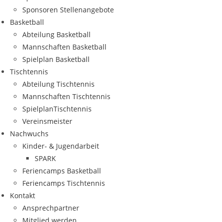
Spon­so­ren Stellenangebote
Bas­ket­ball
Abtei­lung Basketball
Mann­schaf­ten Basketball
Spiel­plan Basketball
Tisch­ten­nis
Abtei­lung Tischtennis
Mann­schaf­ten Tischtennis
Spiel­plan­Tisch­ten­nis
Ver­eins­meis­ter
Nach­wuchs
Kin­­der- & Jugendarbeit
SPARK
Feri­en­camps Basketball
Feri­en­camps Tischtennis
Kon­takt
Ansprech­part­ner
Mit­glied werden