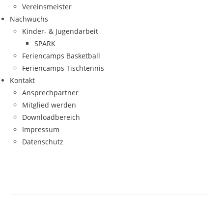
Ver­eins­meis­ter
Nach­wuchs
Kin­­der- & Jugendarbeit
SPARK
Feri­en­camps Basketball
Feri­en­camps Tischtennis
Kon­takt
Ansprech­part­ner
Mit­glied werden
Down­load­be­reich
Impres­sum
Daten­schutz